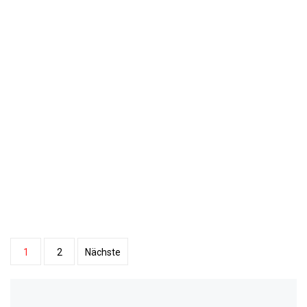
Beitragsnavigation
1
2
Nächste