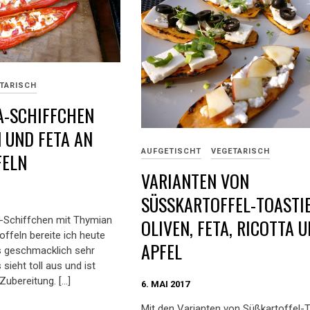
TARISCH
A-SCHIFFCHEN
 UND FETA AN
AUFGETISCHT
VEGETARISCH
ELN
VARIANTEN VON
SÜSSKARTOFFEL-TOASTIES
a-Schiffchen mit Thymian
LIVEN, FETA, RICOTTA UN
ffeln bereite ich heute
PFEL
as geschmacklich sehr
sieht toll aus und ist
 Zubereitung. […]
6. MAI 2017
Mit den Varianten von Süßkartoffel-