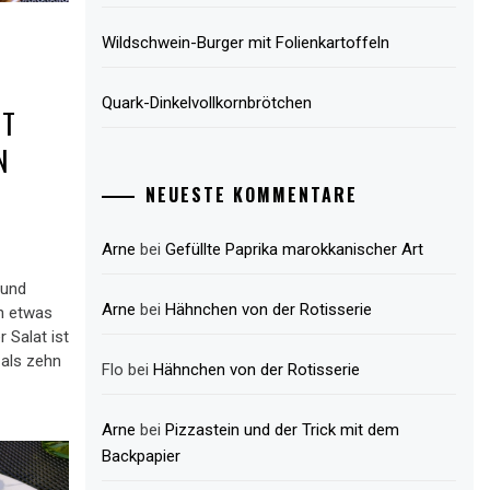
Wildschwein-Burger mit Folienkartoffeln
Quark-Dinkelvollkornbrötchen
IT
N
NEUESTE KOMMENTARE
Arne
bei
Gefüllte Paprika marokkanischer Art
 und
Arne
bei
Hähnchen von der Rotisserie
h etwas
 Salat ist
 als zehn
Flo
bei
Hähnchen von der Rotisserie
Arne
bei
Pizzastein und der Trick mit dem
Backpapier