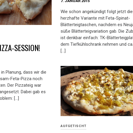
7. JANUAR 2015
Wie schon angekündigt folgt jetzt die
herzhafte Variante mit Feta-Spinat-
Blätterteigtaschen, nachdem es Neuj
süße Blätterteigvariation gab. Die Zu
ist denkbar einfach: TK-Blätterteigpl
dem Tiefkühlschrank nehmen und ca.
IZZA-SESSION!
[…]
in Planung, dass wir die
Sesam-Feta-Pizza noch
en. Der Pizzateig war
angesetzt. Dabei gab es
roblem: […]
AUFGETISCHT