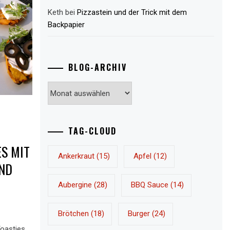
Keth
bei
Pizzastein und der Trick mit dem
Backpapier
BLOG-ARCHIV
Blog-
Archiv
TAG-CLOUD
 MIT O
Ankerkraut
(15)
Apfel
(12)
D A
Aubergine
(28)
BBQ Sauce
(14)
Brötchen
(18)
Burger
(24)
Toasties