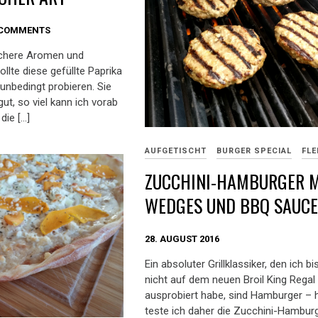
 COMMENTS
schere Aromen und
llte diese gefüllte Paprika
unbedingt probieren. Sie
t, so viel kann ich vorab
die […]
AUFGETISCHT
BURGER SPECIAL
FLE
ZUCCHINI-HAMBURGER M
WEDGES UND BBQ SAUC
28. AUGUST 2016
Ein absoluter Grillklassiker, den ich b
nicht auf dem neuen Broil King Regal
ausprobiert habe, sind Hamburger – 
teste ich daher die Zucchini-Hambur