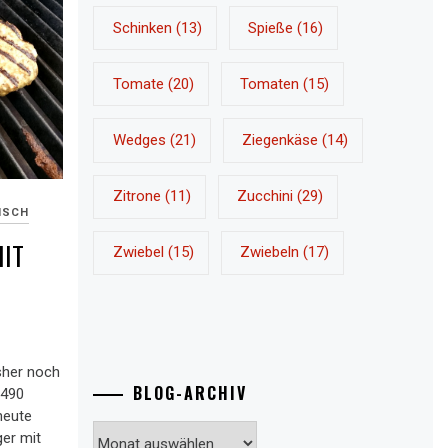
Schinken
(13)
Spieße
(16)
Tomate
(20)
Tomaten
(15)
Wedges
(21)
Ziegenkäse
(14)
Zitrone
(11)
Zucchini
(29)
ISCH
IT
Zwiebel
(15)
Zwiebeln
(17)
E
isher noch
BLOG-ARCHIV
 490
heute
Blog-
ger mit