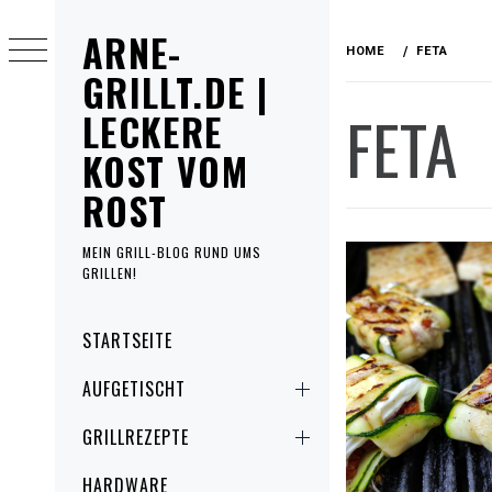
Skip
ARNE-
to
HOME
FETA
content
GRILLT.DE |
FETA
LECKERE
KOST VOM
ROST
MEIN GRILL-BLOG RUND UMS
GRILLEN!
Primary
STARTSEITE
Menu
AUFGETISCHT
GRILLREZEPTE
HARDWARE