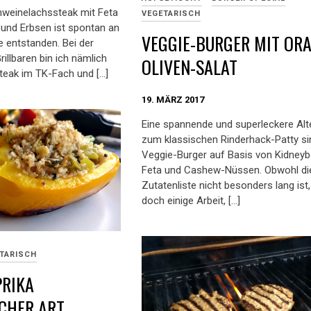
hweinelachssteak mit Feta
VEGETARISCH
 und Erbsen ist spontan an
VEGGIE-BURGER MIT OR
entstanden. Bei der
illbaren bin ich nämlich
OLIVEN-SALAT
teak im TK-Fach und […]
19. MÄRZ 2017
Eine spannende und superleckere Alt
zum klassischen Rinderhack-Patty si
Veggie-Burger auf Basis von Kidney
Feta und Cashew-Nüssen. Obwohl di
Zutatenliste nicht besonders lang ist,
doch einige Arbeit, […]
TARISCH
PRIKA
CHER ART