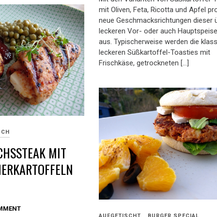
mit Oliven, Feta, Ricotta und Apfel pr
neue Geschmacksrichtungen dieser 
leckeren Vor- oder auch Hauptspeis
aus. Typischerweise werden die klas
leckeren Süßkartoffel-Toasties mit
Frischkäse, getrockneten […]
SCH
CHSSTEAK MIT
HERKARTOFFELN
OMMENT
AUFGETISCHT
BURGER SPECIAL