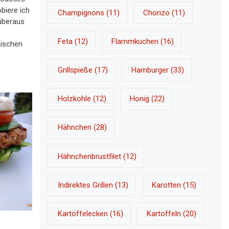
obiere ich
Champignons
(11)
Chorizo
(11)
überaus
e
Feta
(12)
Flammkuchen
(16)
sischen
Grillspieße
(17)
Hamburger
(33)
Holzkohle
(12)
Honig
(22)
Hähnchen
(28)
Hähnchenbrustfilet
(12)
Indirektes Grillen
(13)
Karotten
(15)
Kartoffelecken
(16)
Kartoffeln
(20)