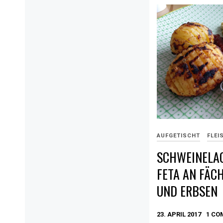
AUFGETISCHT
FLEI
SCHWEINELA
FETA AN FÄC
UND ERBSEN
23. APRIL 2017
1 C