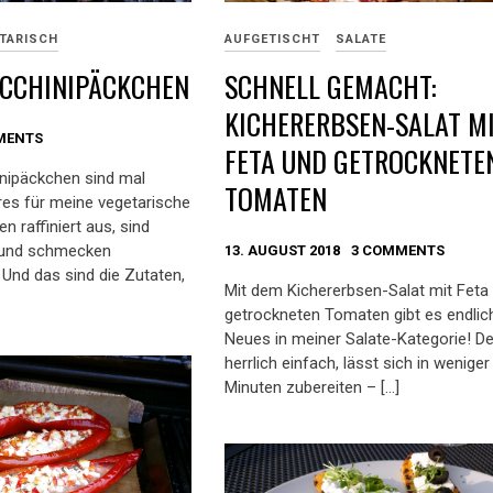
TARISCH
AUFGETISCHT
SALATE
UCCHINIPÄCKCHEN
SCHNELL GEMACHT:
KICHERERBSEN-SALAT M
MENTS
FETA UND GETROCKNETE
inipäckchen sind mal
TOMATEN
es für meine vegetarische
n raffiniert aus, sind
 und schmecken
13. AUGUST 2018
3 COMMENTS
 Und das sind die Zutaten,
Mit dem Kichererbsen-Salat mit Feta
getrockneten Tomaten gibt es endlic
Neues in meiner Salate-Kategorie! Der
herrlich einfach, lässt sich in weniger
Minuten zubereiten – […]