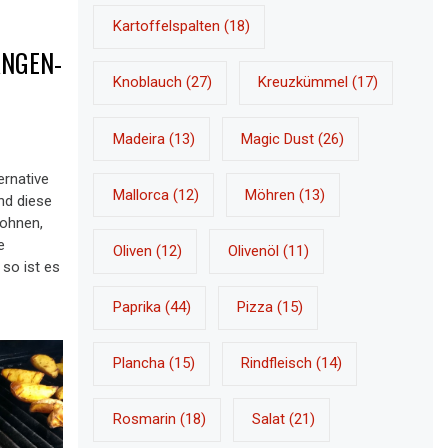
Kartoffelspalten
(18)
ANGEN-
Knoblauch
(27)
Kreuzkümmel
(17)
Madeira
(13)
Magic Dust
(26)
ernative
Mallorca
(12)
Möhren
(13)
nd diese
bohnen,
e
Oliven
(12)
Olivenöl
(11)
 so ist es
Paprika
(44)
Pizza
(15)
Plancha
(15)
Rindfleisch
(14)
Rosmarin
(18)
Salat
(21)