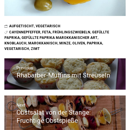
AUFGETISCHT
,
VEGETARISCH
CAYENNEPFEFFER
,
FETA
,
FRÜHLINGSZWIEBELN
,
GEFÜLLTE
PAPRIKA
,
GEFÜLLTE PAPRIKA MAROKKANISCHER ART
,
KNOBLAUCH
,
MAROKKANISCH
,
MINZE
,
OLIVEN
,
PAPRIKA
,
VEGETARISCH
,
ZIMT
Beitrags-
Navigation
Previous
Rhabarber-Muffins mit Streuseln
Previous
post:
Next
Obstsalat von der Stange:
Next
post:
Fruchtige Obstspieße