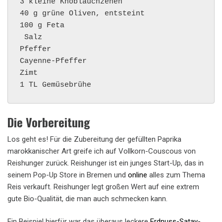
3 kleine Knoblauchzehen

40 g grüne Oliven, entsteint

100 g Feta

 Salz

Pfeffer

Cayenne-Pfeffer

Zimt

1 TL Gemüsebrühe
Die Vorbereitung
Los geht es! Für die Zubereitung der gefüllten Paprika
marokkanischer Art greife ich auf Vollkorn-Couscous von
Reishunger zurück. Reishunger ist ein junges Start-Up, das in
seinem Pop-Up Store in Bremen und
online
alles zum Thema
Reis verkauft. Reishunger legt großen Wert auf eine extrem
gute Bio-Qualität, die man auch schmecken kann.
Ein Beispiel hierfür war das überaus leckere
Erdnuss-Satay-