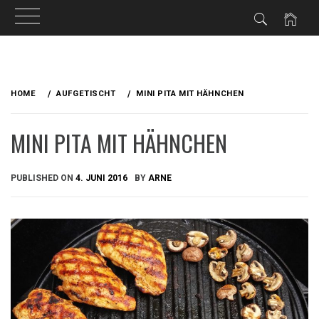
Skip
to
HOME
AUFGETISCHT
MINI PITA MIT HÄHNCHEN
content
MINI PITA MIT HÄHNCHEN
PUBLISHED ON
4. JUNI 2016
BY
ARNE