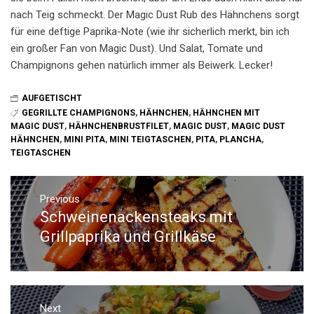
nach Teig schmeckt. Der Magic Dust Rub des Hähnchens sorgt
für eine deftige Paprika-Note (wie ihr sicherlich merkt, bin ich
ein großer Fan von Magic Dust). Und Salat, Tomate und
Champignons gehen natürlich immer als Beiwerk. Lecker!
AUFGETISCHT
GEGRILLTE CHAMPIGNONS
,
HÄHNCHEN
,
HÄHNCHEN MIT
MAGIC DUST
,
HÄHNCHENBRUSTFILET
,
MAGIC DUST
,
MAGIC DUST
HÄHNCHEN
,
MINI PITA
,
MINI TEIGTASCHEN
,
PITA
,
PLANCHA
,
TEIGTASCHEN
Beitrags-
Navigation
Previous
Schweinenackensteaks mit
Previous
post:
Grillpaprika und Grillkäse
Next